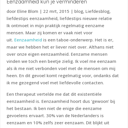
Eenzaamheid kun je verminderen
door
Eline Blom
|
22 mrt, 2015
|
blog
,
Liefdesblog
,
liefdestips eenzaamheid
,
liefdestips nieuwe relatie
Ik ontmoet in mijn praktijk regelmatig eenzame
mensen. Maar zij komen er vaak niet voor
uit.
Eenzaamheid
is een taboe-onderwerp. Het is er,
maar we hebben het er liever niet over. Althans niet
over onze eigen eenzaamheid. Eenzame mensen
vinden we toch een beetje zielig. Ik voel me eenzaam
als ik me niet verbonden voel met de mensen om mij
heen. En dit gevoel komt regelmatig voor, ondanks dat
ik me gezegend voel met liefdevolle contacten.
Een therapeut vertelde me dat dit existentiële
eenzaamheid is. Eenzaamheid hoort dus ‘gewoon’ bij
het bestaan. Ik ben niet de enige die eenzame
gevoelens ervaart. 30% van de Nederlanders is
eenzaam en 10% zelfs zeer eenzaam. Dit blijkt uit