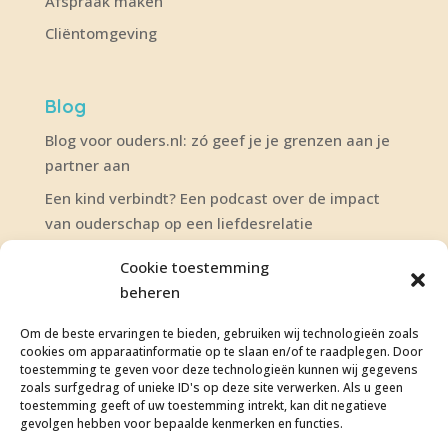
Afspraak maken
Cliëntomgeving
Blog
Blog voor ouders.nl: zó geef je je grenzen aan je
partner aan
Een kind verbindt? Een podcast over de impact
van ouderschap op een liefdesrelatie
De Relatie Podcast: over wensen en grenzen in
Cookie toestemming
een liefdesrelatie
beheren
Om de beste ervaringen te bieden, gebruiken wij technologieën zoals
Juridisch
Maak een afspraak
cookies om apparaatinformatie op te slaan en/of te raadplegen. Door
toestemming te geven voor deze technologieën kunnen wij gegevens
Privacybeleid
Contactformulier
zoals surfgedrag of unieke ID's op deze site verwerken. Als u geen
toestemming geeft of uw toestemming intrekt, kan dit negatieve
gevolgen hebben voor bepaalde kenmerken en functies.