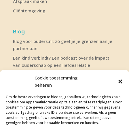
Afspraak maken
Cliëntomgeving
Blog
Blog voor ouders.nl: zó geef je je grenzen aan je
partner aan
Een kind verbindt? Een podcast over de impact
van ouderschap op een liefdesrelatie
De Relatie Podcast: over wensen en grenzen in
Cookie toestemming
een liefdesrelatie
beheren
Om de beste ervaringen te bieden, gebruiken wij technologieën zoals
Juridisch
Maak een afspraak
cookies om apparaatinformatie op te slaan en/of te raadplegen. Door
toestemming te geven voor deze technologieën kunnen wij gegevens
Privacybeleid
Contactformulier
zoals surfgedrag of unieke ID's op deze site verwerken. Als u geen
toestemming geeft of uw toestemming intrekt, kan dit negatieve
gevolgen hebben voor bepaalde kenmerken en functies.